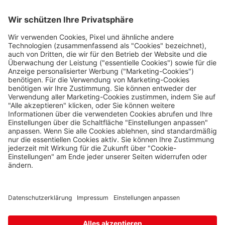
Selbská 2723, Aš,
352 01
Nützliches
Broumov
Impressum
Mähring
0 Stk.
Stará rota 115, Broumov,
Datenschutz
348 15
Die Travel FREE App zum Download
Cínovec
Zinnwald
0 Stk.
Cínovec 294, Dubí - Teplice
1,
415 01
Halámky
Folge uns auf Social Media
Neunagelberg
0 Stk.
Halámky 138, Nová Ves nad
Lužnicí,
378 09
Hatě
Kleinhaugsdorf
0 Stk.
Chvalovice-Hatě 196,