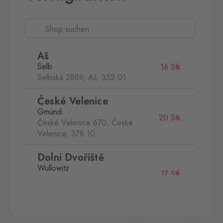
Aš
Selb
16 Stk.
Selbská 2889, Aš,
352 01
České Velenice
Gmünd
20 Stk.
České Velenice 670, České
Velenice,
378 10
Dolní Dvořiště
Wullowitz
17 Stk.
Dolní Dvořiště 219, Dolní
Dvořiště,
382 72
Folmava