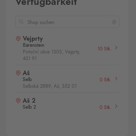
Verfügbarkeit
Vejprty
Bärenstein
10 Stk.
Potoční ulice 1303, Vejprty,
431 91
Aš
Selb
0 Stk.
Selbská 2889, Aš,
352 01
Aš 2
Selb 2
0 Stk.
Selbská 2723, Aš,
352 01
Broumov
Mähring