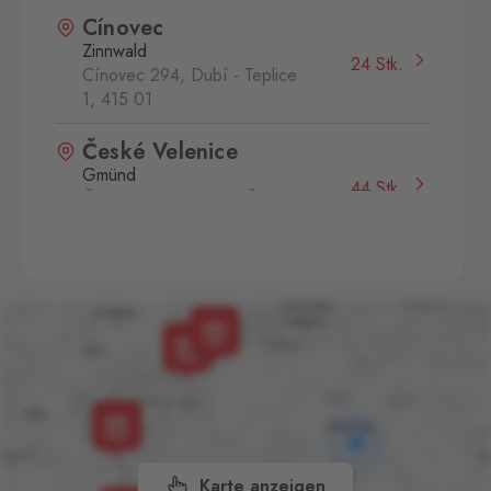
Cínovec
Zinnwald
24 Stk.
Cínovec 294, Dubí - Teplice
1,
415 01
České Velenice
Gmünd
44 Stk.
České Velenice 670, České
Velenice,
378 10
Dolní Dvořiště
Wullowitz
41 Stk.
Dolní Dvořiště 219, Dolní
Dvořiště,
382 72
Folmava
Furth im Wald
74 Stk.
Folmava č.p. 15, Česká
Kubice,
345 32
Karte anzeigen