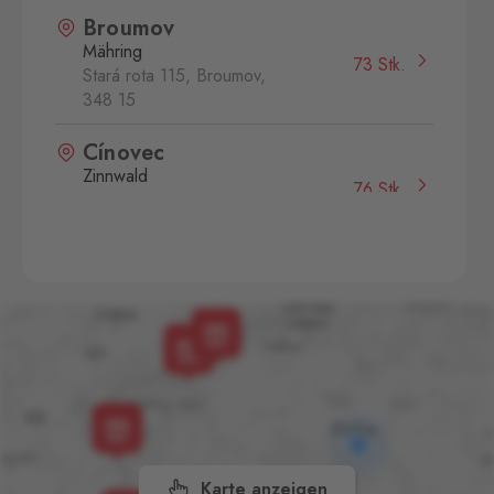
Broumov
Mähring
73 Stk.
Stará rota 115, Broumov,
348 15
Cínovec
Zinnwald
76 Stk.
Cínovec 294, Dubí - Teplice
1,
415 01
České Velenice
Gmünd
56 Stk.
České Velenice 670, České
Velenice,
378 10
Dolní Dvořiště
Wullowitz
41 Stk.
Dolní Dvořiště 219, Dolní
Dvořiště,
382 72
Karte anzeigen