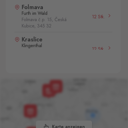
Folmava
Furth im Wald
12 Stk.
Folmava č.p. 15, Česká
Kubice,
345 32
Kraslice
Klingenthal
12 Stk.
Hraničná 11, Kraslice,
358 01
Svatý Kříž 1
Waldsassen 1
14 Stk.
Svatý Kříž 363, Cheb - Háje,
350 02
Vejprty
Bärenstein
36 Stk.
Potoční ulice 1303, Vejprty,
431 91
Karte anzeigen