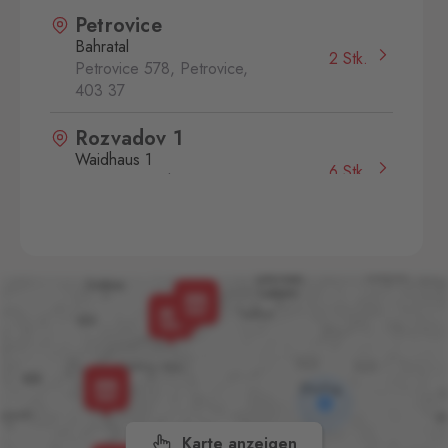
Petrovice
Bahratal
2 Stk.
Petrovice 578, Petrovice,
403 37
Rozvadov 1
Waidhaus 1
6 Stk.
Hraniční přechod Rozvadov,
Rozvadov,
348 07
Rožany
Sohland
5 Stk.
Rožany 150, Šluknov,
407 77
Svatý Kříž 1
Waldsassen 1
7 Stk.
Svatý Kříž 363, Cheb - Háje,
350 02
Karte anzeigen