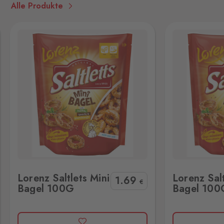
3 Stk.
Alle Produkte
Hraničná 11, Kraslice,
358 01
Loučná pod
Klínovcem
Oberwiesenthal
6 Stk.
Loučná 198, Loučná pod
Klínovcem - Vejprty,
431 91
Mikulov
Drasenhofen
39 Stk.
28. října 1841/1b, Mikulov,
692 01
Lorenz Saltlets Mini Bagel 100G
Petrovice
Lorenz Saltlets Mini
Lorenz Salt
Bahratal
1
.69
€
9 Stk.
Bagel 100G
Bagel 100
Petrovice 578, Petrovice,
403 37