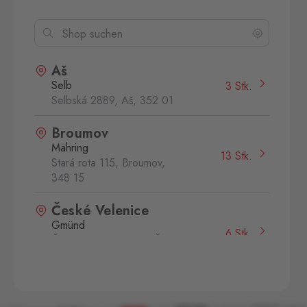
Aš
Selb
3 Stk.
Selbská 2889, Aš,
352 01
Broumov
Mähring
13 Stk.
Stará rota 115, Broumov,
348 15
České Velenice
Gmünd
6 Stk.
České Velenice 670, České
Velenice,
378 10
Dolní Dvořiště
Wullowitz