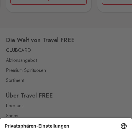
Rozvadov 1
Waidhaus 1
11 Stk.
Hraniční přechod Rozvadov,
Rozvadov,
348 07
Rožany
Die Welt von Travel FREE
Sohland
11 Stk.
Rožany 150, Šluknov,
407 77
CLUB
CARD
Slavonice
Aktionsangebot
Fratres
15 Stk.
Premium Spirituosen
Wolkerova 315, Slavonice,
378 81
Sortiment
Strážný
Über Travel FREE
Philippsreut
18 Stk.
Über uns
Hraniční přechod Strážný 13,
Strážný,
384 43
Shops
Kontakt
Studánky