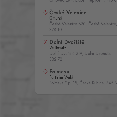
Cínovec 294, Dubí - Teplice 1,
415 0
České Velenice
Gmünd
České Velenice 670, České Velenice
378 10
Dolní Dvořiště
Wullowitz
Dolní Dvořiště 219, Dolní Dvořiště,
382 72
Folmava
Furth im Wald
Folmava č.p. 15, Česká Kubice,
345 
Hatě
Kleinhaugsdorf
Chvalovice-Hatě 196, Chvalovice-Zno
669 02