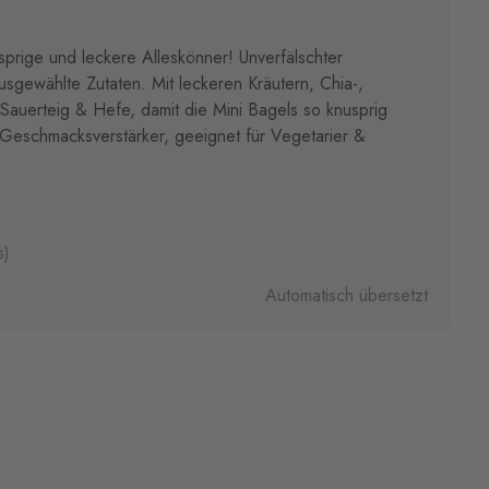
nusprige und leckere Alleskönner! Unverfälschter
sgewählte Zutaten. Mit leckeren Kräutern, Chia-,
auerteig & Hefe, damit die Mini Bagels so knusprig
eschmacksverstärker, geeignet für Vegetarier &
s)
Automatisch übersetzt