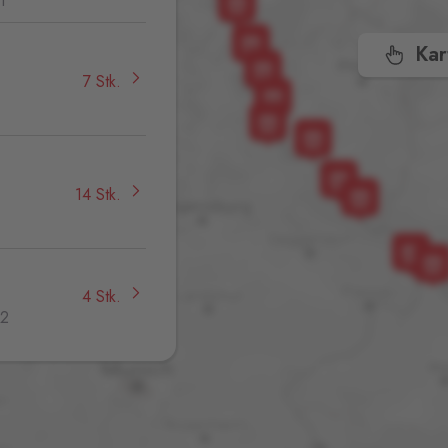
1
Kar
7 Stk.
,
14 Stk.
4 Stk.
32
4 Stk.
jmo,