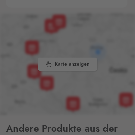
Aš 2
Selb 2
0 Stk.
Selbská 2723, Aš,
352 01
Broumov
Mähring
0 Stk.
Stará rota 115, Broumov,
348 15
Karte anzeigen
Cínovec
Zinnwald
0 Stk.
Cínovec 294, Dubí - Teplice
1,
415 01
České Velenice
Gmünd
0 Stk.
České Velenice 670, České
Velenice,
378 10
Andere Produkte aus der