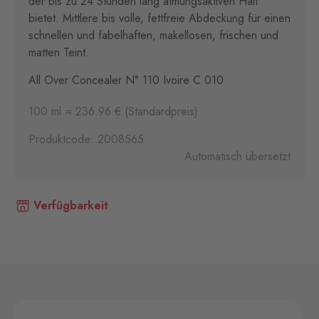
der bis zu 24 Stunden lang atmungsaktiven Halt
bietet. Mittlere bis volle, fettfreie Abdeckung für einen
schnellen und fabelhaften, makellosen, frischen und
matten Teint.
All Over Concealer N° 110 Ivoire C 010
100 ml = 236.96 € (Standardpreis)
Produktcode: 2008565
Automatisch übersetzt
Verfügbarkeit