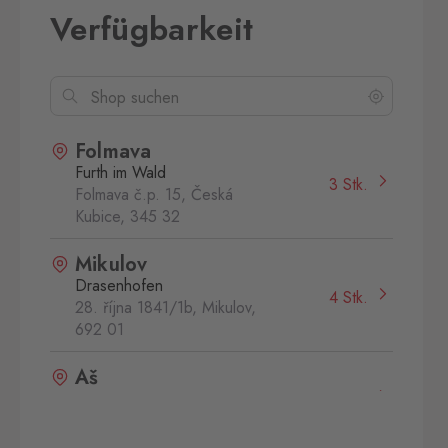
Verfügbarkeit
Folmava
Furth im Wald
3 Stk.
Folmava č.p. 15, Česká
Kubice,
345 32
Mikulov
Drasenhofen
4 Stk.
28. října 1841/1b, Mikulov,
692 01
Aš
Selb
0 Stk.
Selbská 2889, Aš,
352 01