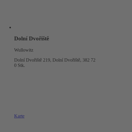
Dolní Dvořiště
Wullowitz
Dolní Dvořiště 219, Dolní Dvořiště,
382 72
0 Stk.
Karte