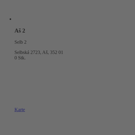
Aš 2
Selb 2
Selbská 2723, Aš,
352 01
0 Stk.
Karte