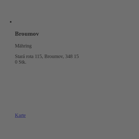
Broumov
Mähring
Stará rota 115, Broumov,
348 15
0 Stk.
Karte