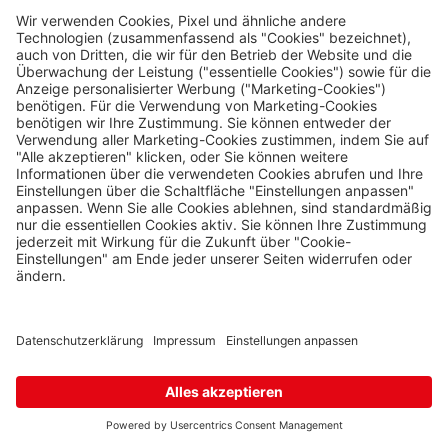
Hatě
Kleinhaugsdorf
Chvalovice-Hatě 196, Chvalovice-Znojmo,
669 02
0 Stk.
Karte