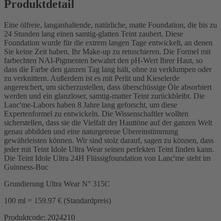
Produktdetail
Eine ölfreie, langanhaltende, natürliche, matte Foundation, die bis zu
24 Stunden lang einen samtig-glatten Teint zaubert. Diese
Foundation wurde für die extrem langen Tage entwickelt, an denen
Sie keine Zeit haben, Ihr Make-up zu retuschieren. Die Formel mit
farbechten NAI-Pigmenten bewahrt den pH-Wert Ihrer Haut, so
dass die Farbe den ganzen Tag lang hält, ohne zu verklumpen oder
zu verknittern. Außerdem ist es mit Perlit und Kieselerde
angereichert, um sicherzustellen, dass überschüssige Öle absorbiert
werden und ein glanzloser, samtig-matter Teint zurückbleibt. Die
Lanc'me-Labors haben 8 Jahre lang geforscht, um diese
Expertenformel zu entwickeln. Die Wissenschaftler wollten
sicherstellen, dass sie die Vielfalt der Hauttöne auf der ganzen Welt
genau abbilden und eine naturgetreue Übereinstimmung
gewährleisten können. Wir sind stolz darauf, sagen zu können, dass
jeder mit Teint Idole Ultra Wear seinen perfekten Teint finden kann.
Die Teint Idole Ultra 24H Flüssigfoundation von Lanc'me steht im
Guinness-Buc
Grundierung Ultra Wear N° 315C
100 ml = 159.97 € (Standardpreis)
Produktcode: 2024210