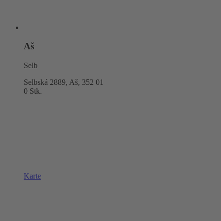
Aš
Selb
Selbská 2889, Aš,
352 01
0 Stk.
Karte