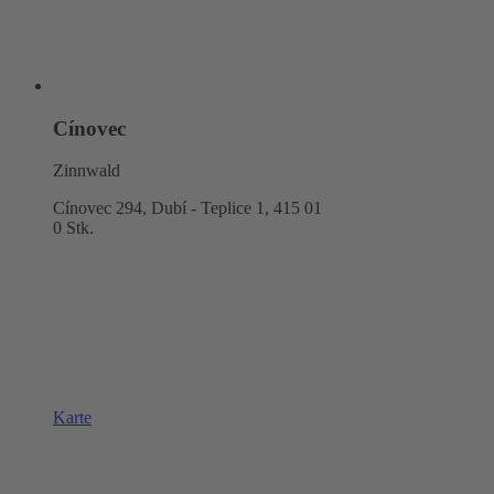
Cínovec
Zinnwald
Cínovec 294, Dubí - Teplice 1,
415 01
0 Stk.
Karte