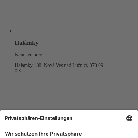
Halámky
Neunagelberg
Halámky 138, Nová Ves nad Lužnicí,
378 09
0 Stk.
Karte