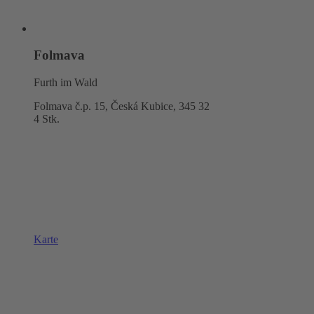
Folmava
Furth im Wald
Folmava č.p. 15, Česká Kubice,
345 32
4 Stk.
Karte