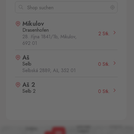
Mikulov
Drasenhofen
2 Stk.
28. října 1841/1b, Mikulov,
692 01
Aš
Selb
0 Stk.
Selbská 2889, Aš,
352 01
Aš 2
Selb 2
0 Stk.
Selbská 2723, Aš,
352 01
Broumov
Mähring
0 Stk.
Stará rota 115, Broumov,
348 15