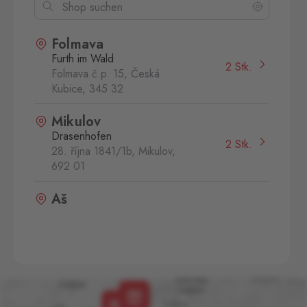
Folmava
Furth im Wald
2 Stk.
Folmava č.p. 15, Česká
Kubice,
345 32
Mikulov
Drasenhofen
2 Stk.
28. října 1841/1b, Mikulov,
692 01
Aš
Selb
0 Stk.
Selbská 2889, Aš,
352 01
Aš 2
Selb 2
0 Stk.
Selbská 2723, Aš,
352 01