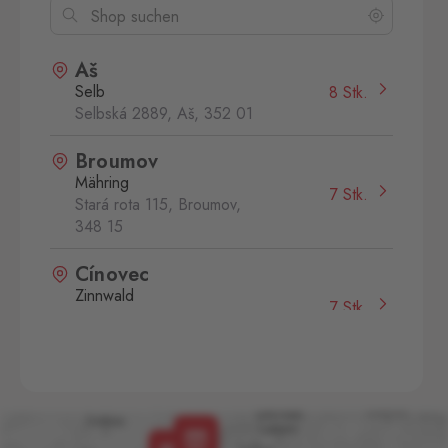
Aš
Selb
8 Stk.
Selbská 2889, Aš,
352 01
Broumov
Mähring
7 Stk.
Stará rota 115, Broumov,
348 15
Cínovec
Zinnwald
7 Stk.
Cínovec 294, Dubí - Teplice
1,
415 01
České Velenice
Gmünd
17 Stk.
České Velenice 670, České