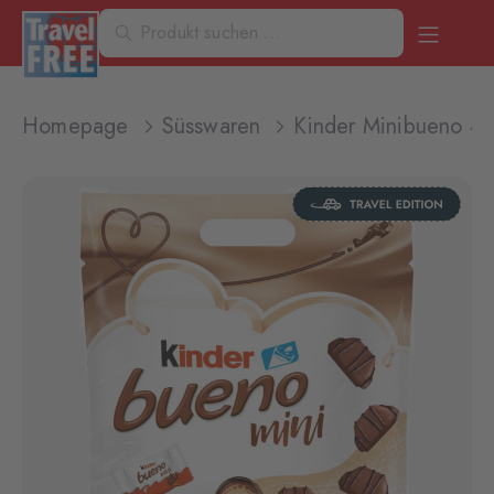
Homepage
Süsswaren
Kinder Minibueno 