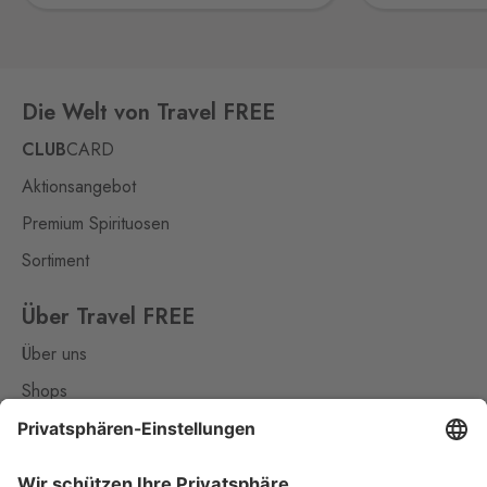
Klínovcem - Vejprty,
431 91
Mikulov
Drasenhofen
48 Stk.
Die Welt von Travel FREE
28. října 1841/1b, Mikulov,
692 01
CLUB
CARD
Petrovice
Aktionsangebot
Bahratal
17 Stk.
Premium Spirituosen
Petrovice 578, Petrovice,
403 37
Sortiment
Potůčky
Über Travel FREE
Johanngeorgenstadt
0 Stk.
Über uns
Potůčky 155, Potůčky,
362 35
Shops
Kontakt
Rozvadov 1
Waidhaus 1
10 Stk.
Hraniční přechod Rozvadov,
Nützliches