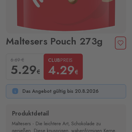
Maltesers Pouch 273g
6.69
€
CLUB
PREIS
5
.29
4
.29
€
€
Das Angebot gültig bis 20.8.2026
Produktdetail
Maltesers - Die leichtere Art, Schokolade zu
genießen. Diese knusprigen, wabenförmigen Kerne,