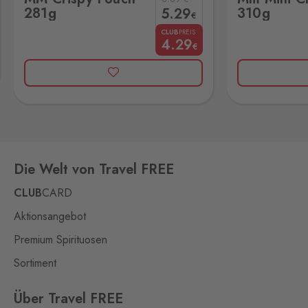
358 01
281g
310g
5
.29
€
Loučná pod
CLUB
PREIS
4
.29
Klínovcem
€
Oberwiesenthal
7 Stk.
Loučná 198, Loučná pod
Klínovcem - Vejprty,
431 91
Mikulov
Drasenhofen
20 Stk.
28. října 1841/1b, Mikulov,
Die Welt von Travel FREE
692 01
CLUB
CARD
Petrovice
Aktionsangebot
Bahratal
0 Stk.
Petrovice 578, Petrovice,
Premium Spirituosen
403 37
Sortiment
Pomezí
Schirnding
Über Travel FREE
18 Stk.