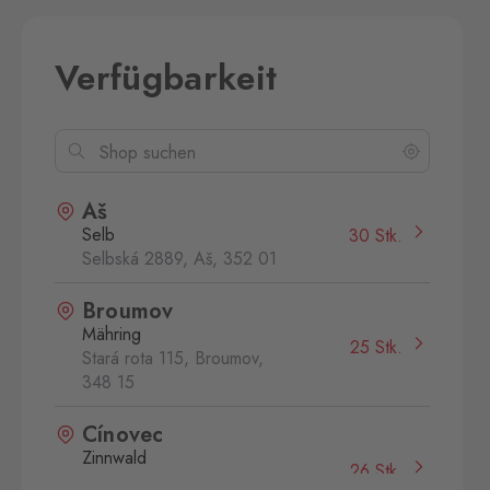
Verfügbarkeit
Aš
Selb
30 Stk.
Selbská 2889, Aš,
352 01
Broumov
Mähring
25 Stk.
Stará rota 115, Broumov,
348 15
Cínovec
Zinnwald
26 Stk.
Cínovec 294, Dubí - Teplice