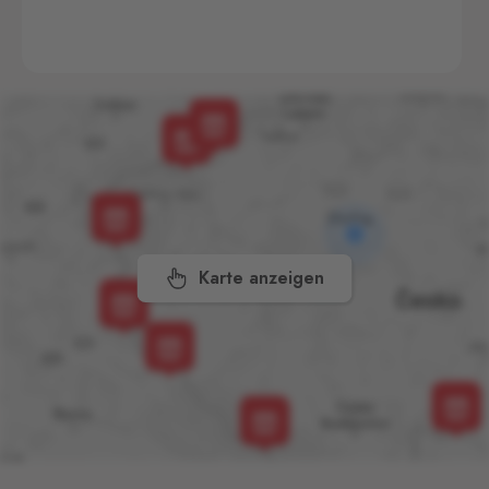
1,
415 01
České Velenice
Gmünd
38 Stk.
České Velenice 670, České
Velenice,
378 10
Dolní Dvořiště
Wullowitz
59 Stk.
Dolní Dvořiště 219, Dolní
Dvořiště,
382 72
Karte anzeigen
Folmava
Furth im Wald
77 Stk.
Folmava č.p. 15, Česká
Kubice,
345 32
Halámky
Neunagelberg
16 Stk.
Halámky 138, Nová Ves nad