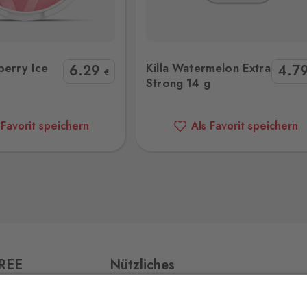
ermelon Extra Strong 14 g
Velo Crispy Peppermint 10
5 Stk.
berry Ice
Killa Watermelon Extra
6
.29
4
.7
ří,
€
Strong 14 g
 Favorit speichern
Als Favorit speichern
36 Stk.
56 Stk.
FREE
Nützliches
88 Stk.
Impressum