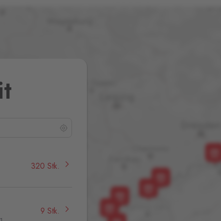
it
320 Stk.
9 Stk.