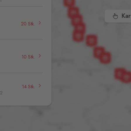
1
Kar
20 Stk.
,
10 Stk.
14 Stk.
32
20 Stk.
jmo,