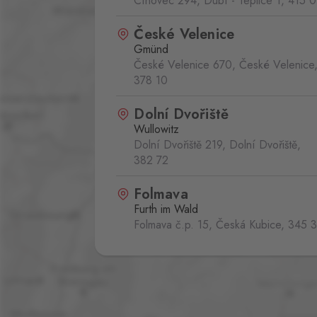
Cínovec 294, Dubí - Teplice 1,
415 0
České Velenice
Gmünd
České Velenice 670, České Velenice
378 10
Dolní Dvořiště
Wullowitz
Dolní Dvořiště 219, Dolní Dvořiště,
382 72
Folmava
Furth im Wald
Folmava č.p. 15, Česká Kubice,
345 
Hatě
Kleinhaugsdorf
Chvalovice-Hatě 196, Chvalovice-Zno
669 02