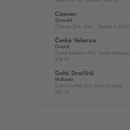
Stará rota 115, Broumov,
348 15
Cínovec
Zinnwald
Cínovec 294, Dubí - Teplice 1,
415 0
České Velenice
Gmünd
České Velenice 670, České Velenice
378 10
Dolní Dvořiště
Wullowitz
Dolní Dvořiště 219, Dolní Dvořiště,
382 72
Folmava
Furth im Wald
Folmava č.p. 15, Česká Kubice,
345 