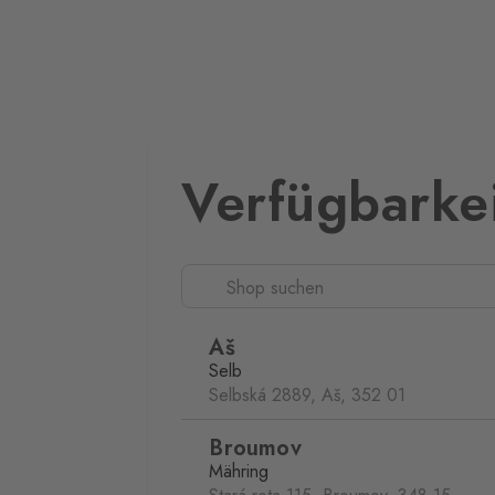
Verfügbarke
Aš
Selb
Selbská 2889, Aš,
352 01
Broumov
Mähring