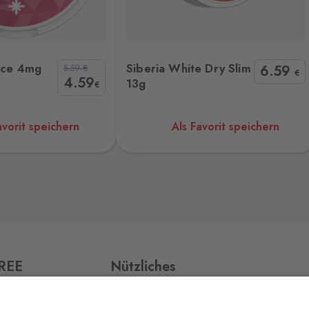
93 Stk.
v,
hite Dry Slim 13g
Zyn Icy Mint 11mg
Ice 4mg
Siberia White Dry Slim
6
.59
5.59
€
€
4
.59
13g
€
14 Stk.
avorit speichern
Als Favorit speichern
62 Stk.
3 Stk.
FREE
Nützliches
Impressum
103 Stk.