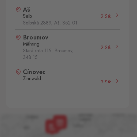
Aš
Selb
2 Stk.
Selbská 2889, Aš,
352 01
Broumov
Mähring
2 Stk.
Stará rota 115, Broumov,
348 15
Cínovec
Zinnwald
3 Stk.
Cínovec 294, Dubí - Teplice
1,
415 01
České Velenice
Gmünd
2 Stk.
České Velenice 670, České
Velenice,
378 10