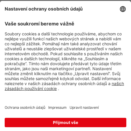
Strážný
Impressum
Philippsreut
2 ks
Whistleblowing
Hraniční přechod Strážný 13,
Strážný,
384 43
Ochrana osobních údajů
Svatý Kříž 1
Aplikace Travel FREE ke stažení
Waldsassen 1
3 ks
Svatý Kříž 363, Cheb - Háje,
350 02
Vejprty
Bärenstein
3 ks
Sledujte nás na sociálních sitích
Potoční ulice 1303, Vejprty,
431 91
Železná
Eslarn
3 ks
Železná 3, Bělá nad
Radbuzou,
345 26