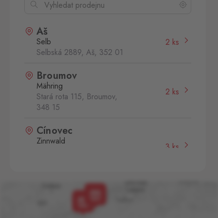
Aš
Selb
2 ks
Selbská 2889, Aš,
352 01
Broumov
Mähring
2 ks
Stará rota 115, Broumov,
348 15
Cínovec
Zinnwald
3 ks
Cínovec 294, Dubí - Teplice
1,
415 01
České Velenice
Gmünd
2 ks
České Velenice 670, České
Velenice,
378 10