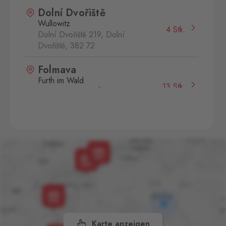
Dolní Dvořiště
Wullowitz
4 Stk.
Dolní Dvořiště 219, Dolní
Dvořiště,
382 72
Folmava
Furth im Wald
13 Stk.
Folmava č.p. 15, Česká
Kubice,
345 32
Kraslice
Klingenthal
10 Stk.
Hraničná 11, Kraslice,
358 01
Mikulov
Drasenhofen
18 Stk.
28. října 1841/1b, Mikulov,
692 01
Karte anzeigen