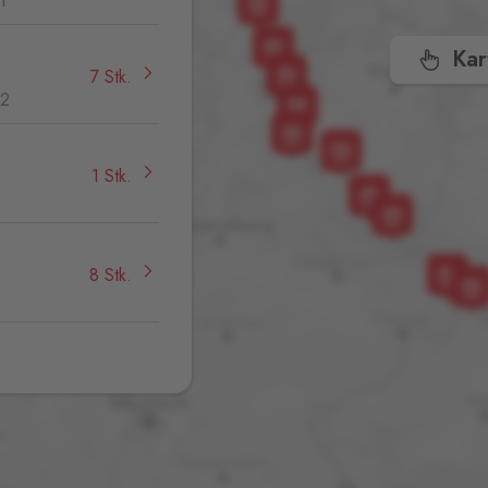
1
Kar
7 Stk.
32
1 Stk.
8 Stk.
7 Stk.
2 Stk.