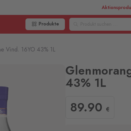
Aktionsprod
Produkte
he Vind. 16YO 43% 1L
Glenmorang
43% 1L
89
.90
€