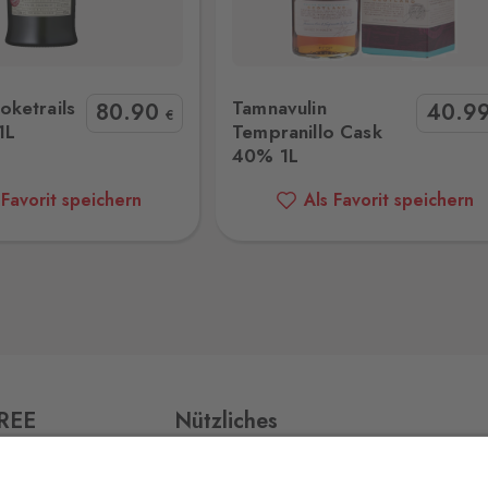
7 Stk.
n Tempranillo Cask 40% 1L
Jura White Oak Cask 40% 
ketrails
Tamnavulin
80
.90
40
.9
€
1L
Tempranillo Cask
4 Stk.
40% 1L
 Favorit speichern
Als Favorit speichern
7 Stk.
26
9 Stk.
FREE
Nützliches
0 Stk.
Impressum