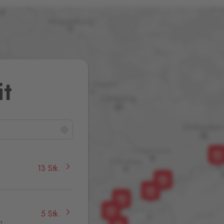
it
13 Stk.
5 Stk.