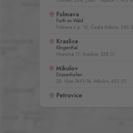
Cínovec 294, Dubí - Teplice 1,
415 0
Folmava
Furth im Wald
Folmava č.p. 15, Česká Kubice,
345 
Kraslice
Klingenthal
Hraničná 11, Kraslice,
358 01
Mikulov
Drasenhofen
28. října 1841/1b, Mikulov,
692 01
Petrovice
Bahratal
Petrovice 578, Petrovice,
403 37
Potůčky
Johanngeorgenstadt