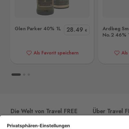
Svatý Kříž 1
Waldsassen 1
Svatý Kříž 363, Cheb - Háje,
350 02
Ardbeg Smoketrails No.2 46% 1L
Tamnavuli
Glen Parker 40% 1L
Ardbeg Smo
28
.49
Vejprty
€
No.2 46% 
Bärenstein
Potoční ulice 1303, Vejprty,
431 91
Als Favorit speichern
Als
Železná
Eslarn
Železná 3, Bělá nad Radbuzou,
345 
Železná Ruda
Bayerisch Eisenstein
Alžbětín 60, Železná Ruda - Alžbětín,
340 04
Die Welt von Travel FREE
Über Travel 
Aš 2
Selb 2
CLUB
CARD
Über uns
Selbská 2723, Aš,
352 01