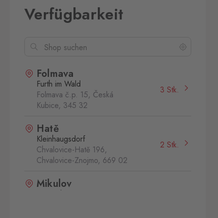
Verfügbarkeit
Folmava
Furth im Wald
3 Stk.
Folmava č.p. 15, Česká
Kubice,
345 32
Hatě
Kleinhaugsdorf
2 Stk.
Chvalovice-Hatě 196,
Chvalovice-Znojmo,
669 02
Mikulov
Drasenhofen
3 Stk.
28. října 1841/1b, Mikulov,
692 01