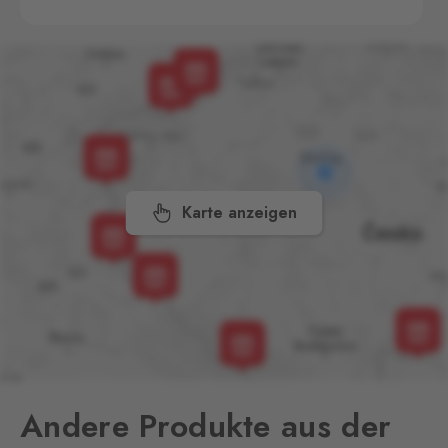
Aš
Selb
0 Stk.
Selbská 2889, Aš,
352 01
Aš 2
Selb 2
0 Stk.
Selbská 2723, Aš,
352 01
Karte anzeigen
Broumov
Mähring
0 Stk.
Stará rota 115, Broumov,
348 15
Cínovec
Zinnwald
0 Stk.
Cínovec 294, Dubí - Teplice
1,
415 01
Andere Produkte aus der