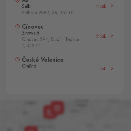
Aš
Selb
2 Stk.
Selbská 2889, Aš,
352 01
Cínovec
Zinnwald
2 Stk.
Cínovec 294, Dubí - Teplice
1,
415 01
České Velenice
Gmünd
1 Stk.
České Velenice 670, České
Velenice,
378 10
Rožany
Sohland
1 Stk.
Rožany 150, Šluknov,
407 77
Slavonice
Fratres
2 Stk.