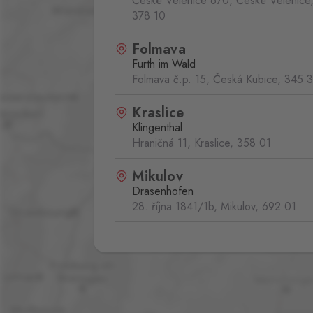
České Velenice 670, České Velenice
378 10
Folmava
Furth im Wald
Folmava č.p. 15, Česká Kubice,
345 
Kraslice
Klingenthal
Hraničná 11, Kraslice,
358 01
Mikulov
Drasenhofen
28. října 1841/1b, Mikulov,
692 01
Svatý Kříž 1
Waldsassen 1
Svatý Kříž 363, Cheb - Háje,
350 02
Železná