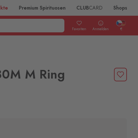
ukte
Premium Spirituosen
CLUB
CARD
Shops
Favoriten
Anmelden
€
80M M Ring