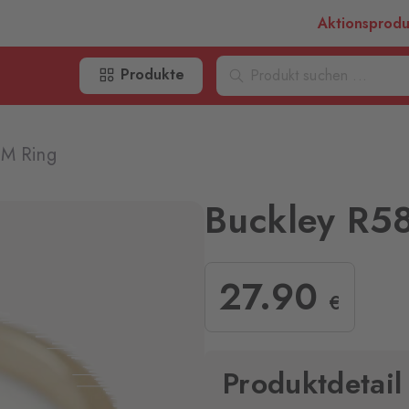
Aktionsprod
Produkte
 M Ring
Buckley R5
27
.90
€
Produktdetail