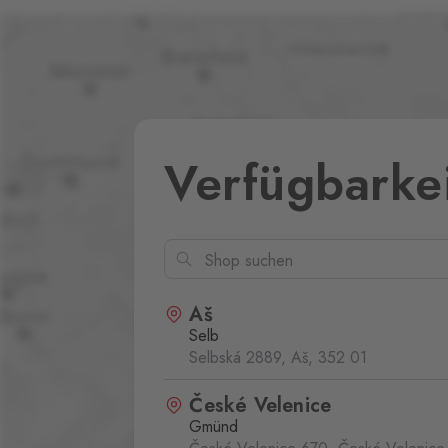
Verfügbarke
Aš
Selb
Selbská 2889, Aš,
352 01
České Velenice
Gmünd