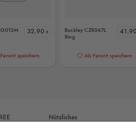
0 Stk.
kley CZR547L Ring
Buckley RING008S Ring
ING013M
Buckley CZR547L
32
.90
41
.9
€
Ring
0 Stk.
jmo,
 Favorit speichern
Als Favorit speichern
0 Stk.
0 Stk.
FREE
Nützliches
Impressum