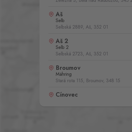
Železná 3, Bělá nad Radbuzou,
345 
Aš
Selb
Selbská 2889, Aš,
352 01
Aš 2
Selb 2
Selbská 2723, Aš,
352 01
Broumov
Mähring
Stará rota 115, Broumov,
348 15
Cínovec
Zinnwald
Cínovec 294, Dubí - Teplice 1,
415 0
České Velenice
Gmünd