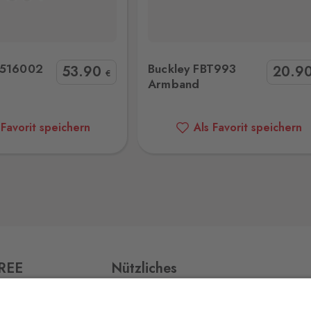
ley FBT993 Armband
Buckley BT853 Armband
0 Stk.
2516002
Buckley FBT993
53
.90
20
.9
€
Armband
0 Stk.
 Favorit speichern
Als Favorit speichern
0 Stk.
0 Stk.
FREE
Nützliches
Impressum