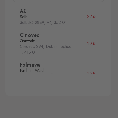
Aš
Selb
2 Stk.
Selbská 2889, Aš,
352 01
Cínovec
Zinnwald
1 Stk.
Cínovec 294, Dubí - Teplice
1,
415 01
Folmava
Furth im Wald
1 Stk.
Folmava č.p. 15, Česká
Kubice,
345 32
Kraslice
Klingenthal
1 Stk.
Hraničná 11, Kraslice,
358 01