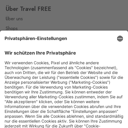
Wullowitz
0 Stk.
Über Travel FREE
Dolní Dvořiště 219, Dolní
Dvořiště,
382 72
Über uns
Halámky
Shops
Neunagelberg
Kontakt
0 Stk.
Halámky 138, Nová Ves nad
Lužnicí,
378 09
Nützliches
Hatě
Impressum
Kleinhaugsdorf
0 Stk.
Datenschutz
Chvalovice-Hatě 196,
Chvalovice-Znojmo,
669 02
Die Travel FREE App zum Download
Hevlín
Laa an der Thaya
0 Stk.
Hevlín 459, Hevlín,
671 69
Hřensko
Schmilka