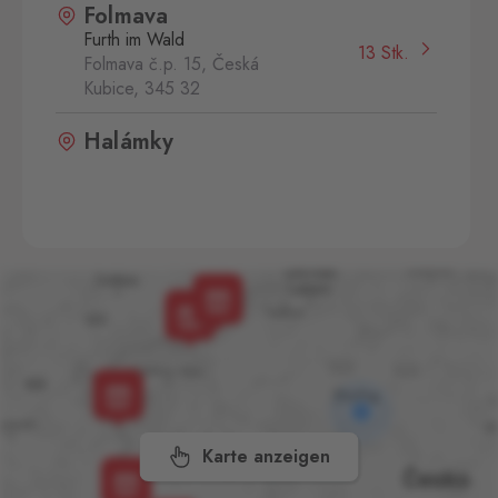
Folmava
Furth im Wald
13 Stk.
Folmava č.p. 15, Česká
Kubice,
345 32
Halámky
Neunagelberg
4 Stk.
Halámky 138, Nová Ves nad
Lužnicí,
378 09
Mikulov
Drasenhofen
10 Stk.
28. října 1841/1b, Mikulov,
692 01
Petrovice
Bahratal
11 Stk.
Petrovice 578, Petrovice,
Karte anzeigen
403 37