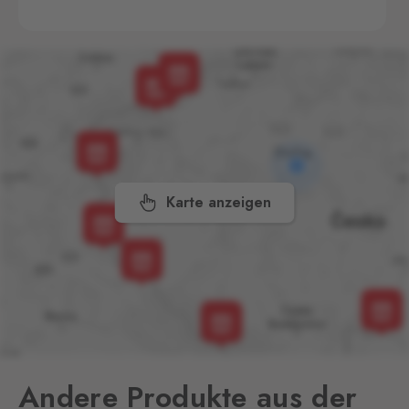
Broumov
Mähring
0 Stk.
Stará rota 115, Broumov,
348 15
České Velenice
Gmünd
0 Stk.
České Velenice 670, České
Velenice,
378 10
Karte anzeigen
Dolní Dvořiště
Wullowitz
0 Stk.
Dolní Dvořiště 219, Dolní
Dvořiště,
382 72
Folmava
Furth im Wald
0 Stk.
Folmava č.p. 15, Česká
Kubice,
345 32
Andere Produkte aus der