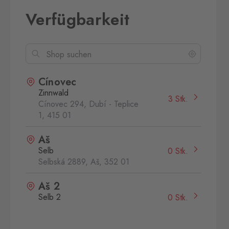
Verfügbarkeit
Cínovec
Zinnwald
3 Stk.
Cínovec 294, Dubí - Teplice
1,
415 01
Aš
Selb
0 Stk.
Selbská 2889, Aš,
352 01
Aš 2
Selb 2
0 Stk.
Selbská 2723, Aš,
352 01