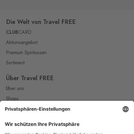
Gmünd
0 Stk.
České Velenice 670, České
Velenice,
378 10
Die Welt von Travel FREE
Dolní Dvořiště
CLUB
CARD
Wullowitz
0 Stk.
Aktionsangebot
Dolní Dvořiště 219, Dolní
Dvořiště,
382 72
Premium Spirituosen
Sortiment
Halámky
Neunagelberg
0 Stk.
Halámky 138, Nová Ves nad
Über Travel FREE
Lužnicí,
378 09
Über uns
Hevlín
Shops
Laa an der Thaya
0 Stk.
Kontakt
Hevlín 459, Hevlín,
671 69
Nützliches
Hřensko
Schmilka