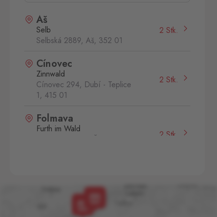
Aš
Selb
2 Stk.
Selbská 2889, Aš,
352 01
Cínovec
Zinnwald
2 Stk.
Cínovec 294, Dubí - Teplice
1,
415 01
Folmava
Furth im Wald
2 Stk.
Folmava č.p. 15, Česká
Kubice,
345 32
Hatě
Kleinhaugsdorf
1 Stk.
Chvalovice-Hatě 196,
Chvalovice-Znojmo,
669 02