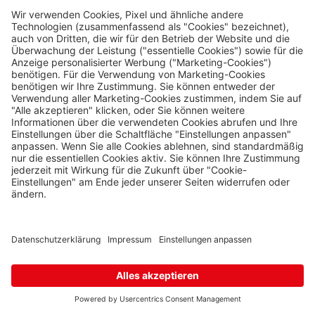
Hřensko 87, Hřensko,
407 17
10 Stk.
Karte
Kraslice
Klingenthal