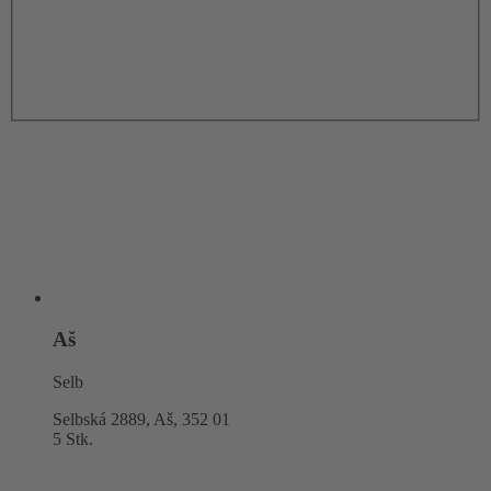
Aš
Selb
Selbská 2889, Aš,
352 01
5 Stk.