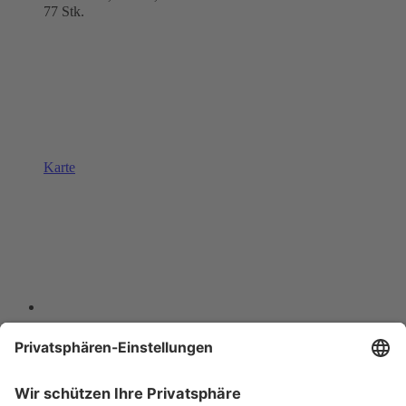
77 Stk.
Karte
Hřensko
Schmilka