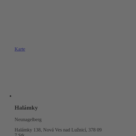
Karte
Halámky
Neunagelberg
Halámky 138, Nová Ves nad Lužnicí,
378 09
7 Stk.