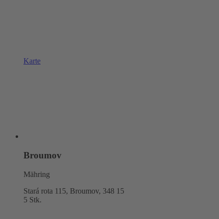
Karte
Broumov
Mähring
Stará rota 115, Broumov,
348 15
5 Stk.