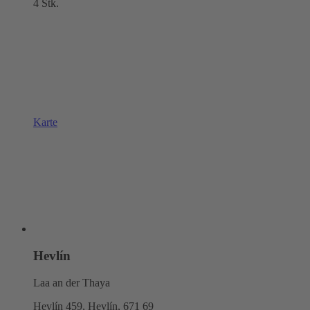
4 Stk.
Karte
Hevlín
Laa an der Thaya
Hevlín 459, Hevlín,
671 69