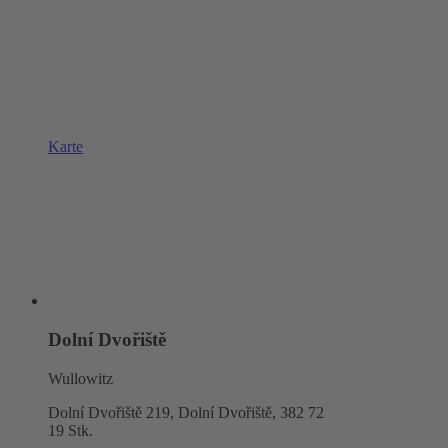
Karte
Dolní Dvořiště
Wullowitz
Dolní Dvořiště 219, Dolní Dvořiště,
382 72
19 Stk.