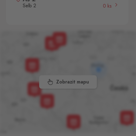
Selb 2
0 ks
Selbská 2723, Aš,
352 01
Broumov
Mähring
0 ks
Stará rota 115, Broumov,
348 15
Cínovec
Zinnwald
0 ks
Cínovec 294, Dubí - Teplice
1,
415 01
Zobrazit mapu
České Velenice
Gmünd
0 ks
České Velenice 670, České
Velenice,
378 10
Dolní Dvořiště