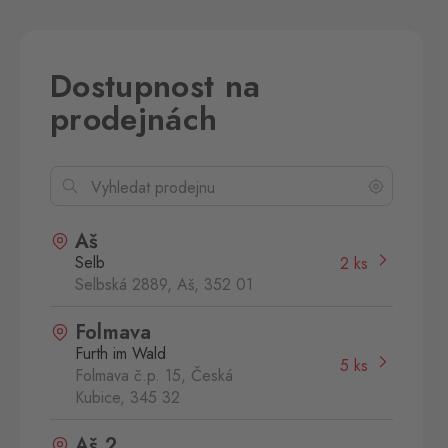
Dostupnost na
prodejnách
Aš
Selb
2 ks
Selbská 2889, Aš,
352 01
Folmava
Furth im Wald
5 ks
Folmava č.p. 15, Česká
Kubice,
345 32
Aš 2