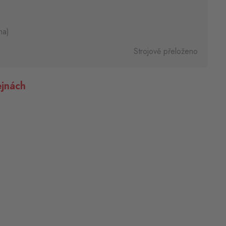
na)
Strojově přeloženo
jnách