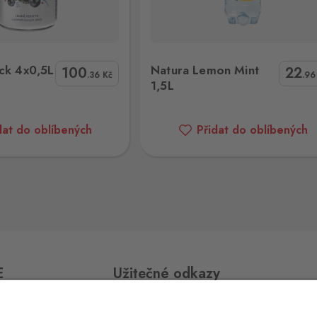
0 ks
ura Lemon Mint 1,5L
Magnesia Red Malina 1,5L
ack 4x0,5L
Natura Lemon Mint
100
22
.36
Kč
.9
1,5L
0 ks
dat do oblíbených
Přidat do oblíbených
0 ks
0 ks
E
Užitečné odkazy
0 ks
Impressum