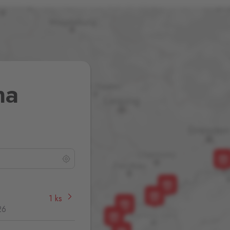
na
1 ks
26