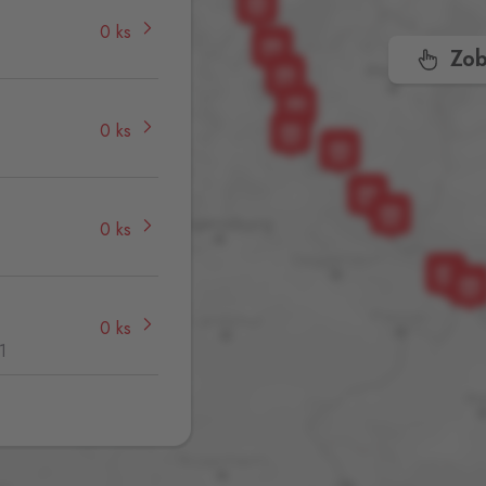
0 ks
Zob
0 ks
0 ks
0 ks
1
0 ks
,