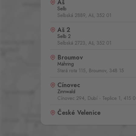
Aš
Selb
Selbská 2889, Aš,
352 01
Aš 2
Selb 2
Selbská 2723, Aš,
352 01
Broumov
Mähring
Stará rota 115, Broumov,
348 15
Cínovec
Zinnwald
Cínovec 294, Dubí - Teplice 1,
415 0
České Velenice
Gmünd
České Velenice 670, České Velenice
378 10