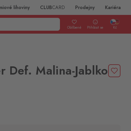
miové lihoviny
CLUB
CARD
Prodejny
Kariéra
Oblíbené
Přihlásit se
Kč
r Def. Malina-Jablko