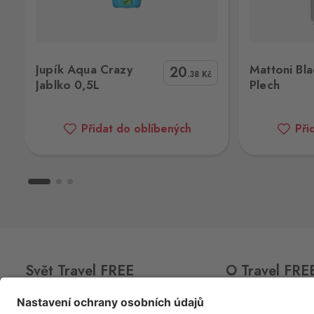
Hevlín
Laa an der Thaya
Hevlín 459, Hevlín,
671 69
Mattoni Black 4x0,5L Plech
Nat
Jupík Aqua Crazy
Mattoni Bl
20
Hřensko
.38
Kč
Jablko 0,5L
Plech
Schmilka
Hřensko 87, Hřensko,
407 17
Přidat do oblíbených
Při
Kraslice
Klingenthal
Hraničná 11, Kraslice,
358 01
Loučná pod Klínovcem
Oberwiesenthal
Loučná 198, Loučná pod Klínovcem -
Vejprty,
431 91
Svět Travel FREE
O Travel FRE
Mikulov
Drasenhofen
CLUB
CARD
O nás
28. října 1841/1b, Mikulov,
692 01