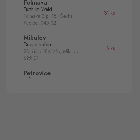
Folmava
Furth im Wald
31 ks
Folmava č.p. 15, Česká
Kubice,
345 32
Mikulov
Drasenhofen
3 ks
28. října 1841/1b, Mikulov,
692 01
Petrovice
Bahratal
18 ks
Petrovice 578, Petrovice,
403 37
Svatý Kříž 1
Waldsassen 1
24 ks
Svatý Kříž 363, Cheb - Háje,
350 02