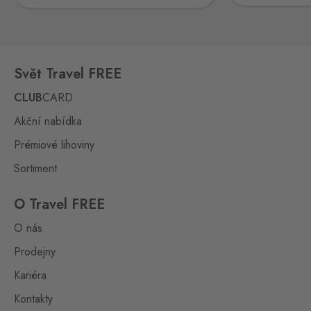
Laa an der Thaya
0 ks
Hevlín 459, Hevlín,
671 69
Kraslice
Svět Travel FREE
Klingenthal
0 ks
Hraničná 11, Kraslice,
CLUB
CARD
358 01
Akční nabídka
Loučná pod
Prémiové lihoviny
Klínovcem
Oberwiesenthal
0 ks
Sortiment
Loučná 198, Loučná pod
Klínovcem - Vejprty,
431 91
O Travel FREE
Mikulov
O nás
Drasenhofen
0 ks
Prodejny
28. října 1841/1b, Mikulov,
692 01
Kariéra
Kontakty
Petrovice