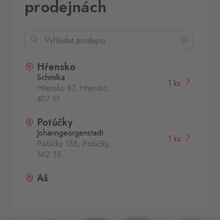
prodejnách
Hřensko
Schmilka
1 ks
Hřensko 87, Hřensko,
407 17
Potůčky
Johanngeorgenstadt
1 ks
Potůčky 155, Potůčky,
362 35
Aš
Selb
0 ks
Selbská 2889, Aš,
352 01