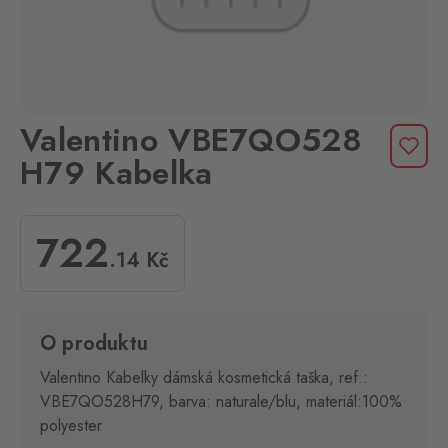
Valentino VBE7QO528
H79 Kabelka
722
.14
Kč
O produktu
Valentino Kabelky dámská kosmetická taška, ref.:
VBE7QO528H79, barva: naturale/blu, materiál:100%
polyester