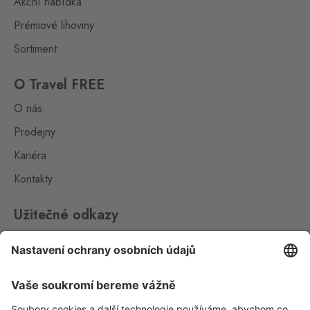
Akční nabídka
Loučná pod
Prémiové lihoviny
Klínovcem
Oberwiesenthal
0 ks
Sortiment
Loučná 198, Loučná pod
Klínovcem - Vejprty,
431 91
O Travel FREE
O nás
Mikulov
Drasenhofen
Prodejny
0 ks
28. října 1841/1b, Mikulov,
Kariéra
692 01
Kontakty
Petrovice
Bahratal
0 ks
Užitečné odkazy
Petrovice 578, Petrovice,
403 37
Impressum
Whistleblowing
Petrovice Fashion
Store
Ochrana osobních údajů
Bahratal
0 ks