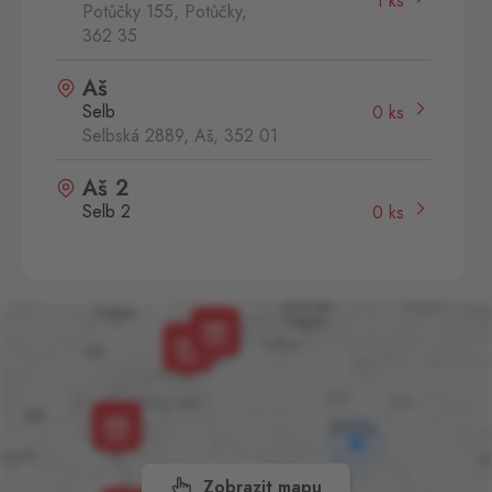
1 ks
Potůčky 155, Potůčky,
362 35
Aš
Selb
0 ks
Selbská 2889, Aš,
352 01
Aš 2
Selb 2
0 ks
Selbská 2723, Aš,
352 01
Broumov
Mähring
0 ks
Stará rota 115, Broumov,
348 15
Cínovec
Zinnwald
0 ks
Cínovec 294, Dubí - Teplice
1,
415 01
Zobrazit mapu