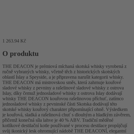
1 263
.94
Kč
O produktu
THE DEACON je prémiová míchaná skotská whisky vyrobená z
ručně vybraných whisky, včetně těch z historických skotských
oblastí Islay a Speyside, a je připravena narušit kategorii whisky.
THE DEACON má mistrovskou směs, která zahrnuje kouřové
sladové whisky z pevniny a rašelinové sladové whisky z ostrova
Islay, díky čemuž jednosladové whisky z ostrova Islay dodávají
whisky THE DEACON kouřovou rašelinovou příchuť, zatímco
jednosladové whisky z pevninské části Skotska dodávají této
skotské whisky kouřový charakter připomínající ohně. Výsledkem
je kouřová, sladká a rašelinová chuť s dlouhým a hladkým závěrem,
přičemž konečná síla lahve je 40 % ABV. Tradiční měděné
kotlíkové destilační kotle používané v procesu destilace propůjčují
svůj ikonický lesk ohromující nádobě THE DEACONĺ, elegantní