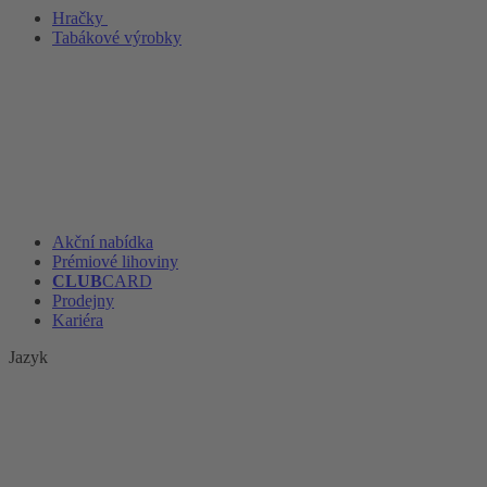
Hračky
Tabákové výrobky
Akční nabídka
Prémiové lihoviny
CLUB
CARD
Prodejny
Kariéra
Jazyk