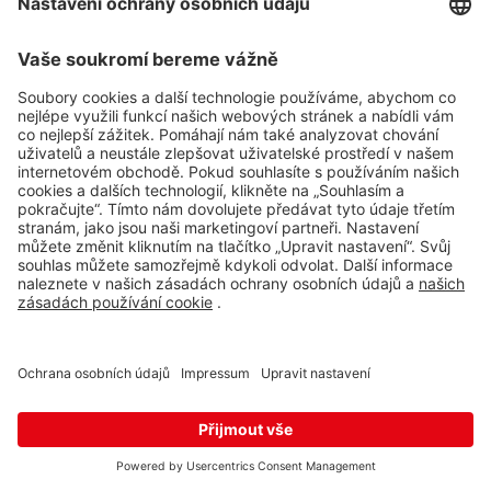
Mapa
Rožany
Sohland
Rožany 150, Šluknov,
407 77
13 ks