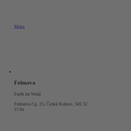
Mapa
Folmava
Furth im Wald
Folmava č.p. 15, Česká Kubice,
345 32
15 ks