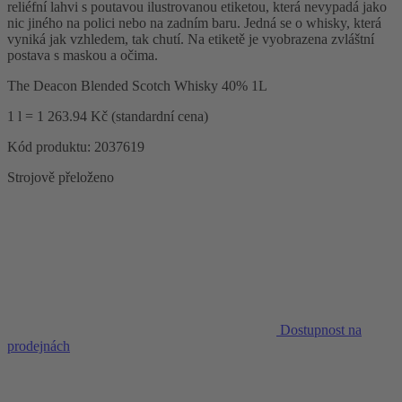
reliéfní lahvi s poutavou ilustrovanou etiketou, která nevypadá jako
nic jiného na polici nebo na zadním baru. Jedná se o whisky, která
vyniká jak vzhledem, tak chutí. Na etiketě je vyobrazena zvláštní
postava s maskou a očima.
The Deacon Blended Scotch Whisky 40% 1L
1 l = 1 263.94 Kč (standardní cena)
Kód produktu: 2037619
Strojově přeloženo
Dostupnost na
prodejnách