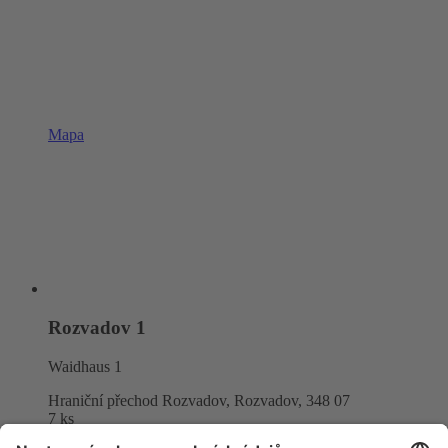
Mapa
Rozvadov 1
Waidhaus 1
Hraniční přechod Rozvadov, Rozvadov,
348 07
7 ks