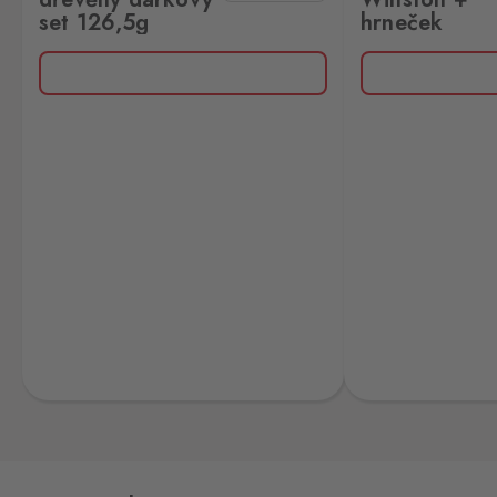
set 126,5g
hrneček
Loučná pod
Klínovcem
Oberwiesenthal
11 ks
Loučná 198, Loučná pod
Klínovcem - Vejprty,
431 91
Mikulov
Drasenhofen
6 ks
28. října 1841/1b, Mikulov,
692 01
Petrovice
Bahratal
10 ks
Petrovice 578, Petrovice,
403 37
Potůčky
Johanngeorgenstadt
9 ks
Potůčky 155, Potůčky,