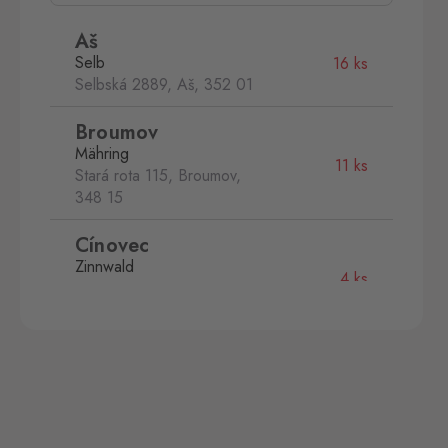
Aš
Selb
16 ks
Selbská 2889, Aš,
352 01
Broumov
Mähring
11 ks
Stará rota 115, Broumov,
348 15
Cínovec
Zinnwald
4 ks
Cínovec 294, Dubí - Teplice
1,
415 01
České Velenice
Gmünd
3 ks
České Velenice 670, České
Velenice,
378 10