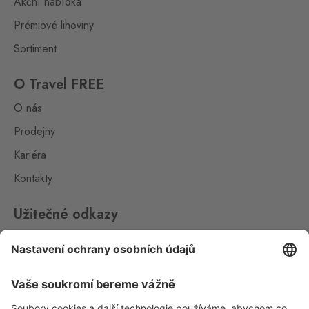
Akční nabídka
České Velenice
Prémiové lihoviny
Gmünd
0 ks
České Velenice 670, České
Sortiment
Velenice,
378 10
O Travel FREE
Dolní Dvořiště
O nás
Wullowitz
0 ks
Dolní Dvořiště 219, Dolní
Prodejny
Dvořiště,
382 72
Kariéra
Hatě
Kontakty
Kleinhaugsdorf
0 ks
Chvalovice-Hatě 196,
Užitečné odkazy
Chvalovice-Znojmo,
669 02
Impressum
Hřensko
Whistleblowing
Schmilka
0 ks
Hřensko 87, Hřensko,
Ochrana osobních údajů
407 17