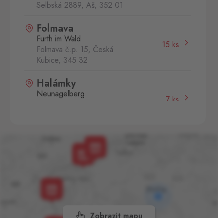
Selbská 2889, Aš,
352 01
Folmava
Furth im Wald
15 ks
Folmava č.p. 15, Česká
Kubice,
345 32
Halámky
Neunagelberg
7 ks
Halámky 138, Nová Ves nad
Lužnicí,
378 09
Hevlín
Laa an der Thaya
11 ks
Hevlín 459, Hevlín,
671 69
Petrovice
Bahratal
14 ks
Petrovice 578, Petrovice,
403 37
Zobrazit mapu