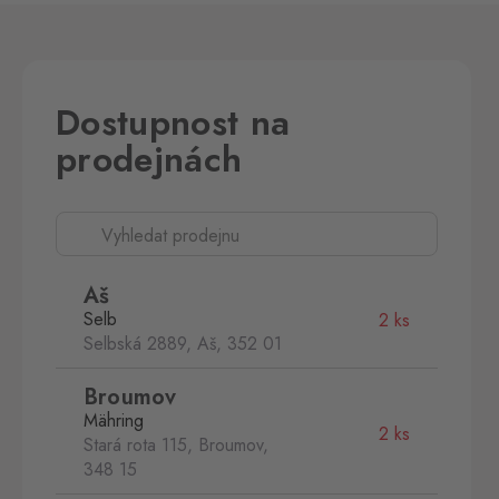
Dostupnost na
prodejnách
Aš
Selb
2 ks
Selbská 2889, Aš,
352 01
Broumov
Mähring
2 ks
Stará rota 115, Broumov,
348 15