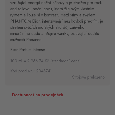
vzrušující energií noční zábavy a je stvořen pro rock
and rollovou noční sovu, která žije svým vlastním
rytmem a libuje si v kontrastu mezi stíny a světlem.
PHANTOM Elixir, intenzivnější než kdykoli předtím, je
střetem svěžích mořských akordů, zářivého
minerálního oudu a hřejivé vanilky, oslavující dualitu
mužnosti Rabanne.
Elixir Parfum Intense
100 ml = 2 966.74 Kč (standardní cena)
Kód produktu: 2048741
Strojově přeloženo
Dostupnost na prodejnách