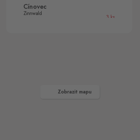
Cínovec
Zinnwald
3 ks
Cínovec 294, Dubí - Teplice
1,
415 01
České Velenice
Gmünd
2 ks
České Velenice 670, České
Velenice,
378 10
Dolní Dvořiště
Wullowitz
3 ks
Dolní Dvořiště 219, Dolní
Zobrazit mapu
Dvořiště,
382 72
Folmava
Furth im Wald
3 ks
Folmava č.p. 15, Česká
Kubice,
345 32