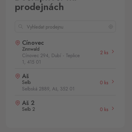
prodejnách
Cínovec
Zinnwald
2 ks
Cínovec 294, Dubí - Teplice
1,
415 01
Aš
Selb
0 ks
Selbská 2889, Aš,
352 01
Aš 2
Selb 2
0 ks
Selbská 2723, Aš,
352 01
Broumov