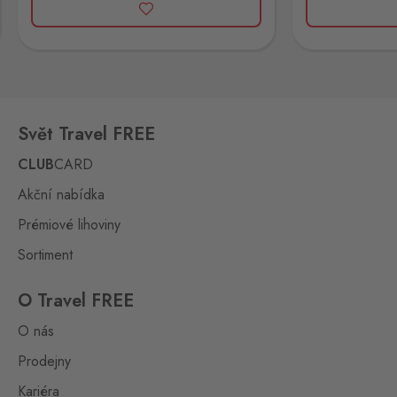
Vejprty
Bärenstein
8 ks
Potoční ulice 1303, Vejprty,
431 91
Svět Travel FREE
Železná Ruda
Bayerisch Eisenstein
4 ks
CLUB
CARD
Alžbětín 60, Železná Ruda -
Alžbětín,
340 04
Akční nabídka
Prémiové lihoviny
Aš 2
Selb 2
0 ks
Sortiment
Selbská 2723, Aš,
352 01
O Travel FREE
Broumov
O nás
Mähring
0 ks
Stará rota 115, Broumov,
Prodejny
348 15
Kariéra