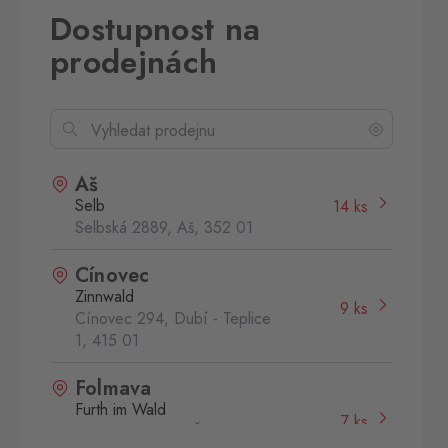
Dostupnost na
prodejnách
Aš
Selb
14 ks
Selbská 2889, Aš,
352 01
Cínovec
Zinnwald
9 ks
Cínovec 294, Dubí - Teplice
1,
415 01
Folmava
Furth im Wald
7 ks
Folmava č.p. 15, Česká