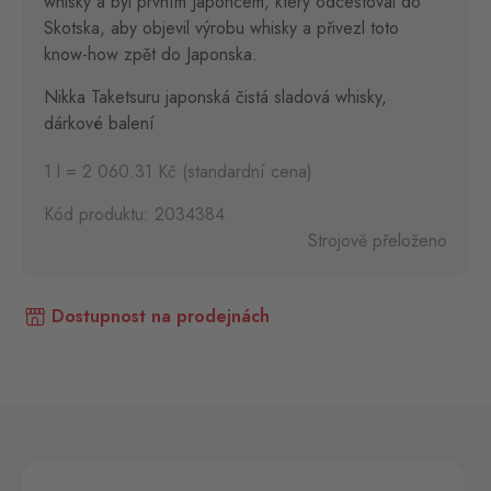
whisky a byl prvním Japoncem, který odcestoval do
Skotska, aby objevil výrobu whisky a přivezl toto
know-how zpět do Japonska.
Nikka Taketsuru japonská čistá sladová whisky,
dárkové balení
1 l = 2 060.31 Kč (standardní cena)
Kód produktu: 2034384
Strojově přeloženo
Dostupnost na prodejnách