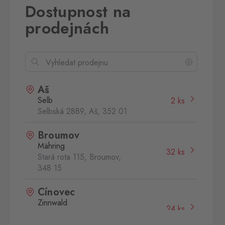
Dostupnost na
prodejnách
Aš
Selb
2 ks
Selbská 2889, Aš,
352 01
Broumov
Mähring
32 ks
Stará rota 115, Broumov,
348 15
Cínovec
Zinnwald
24 ks
Cínovec 294, Dubí - Teplice
1,
415 01