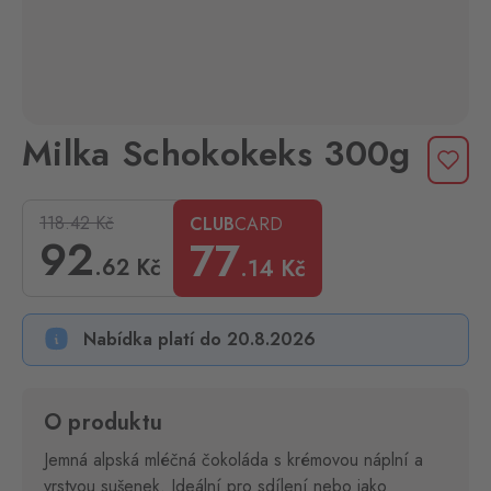
Milka Schokokeks 300g
118.42
Kč
CLUB
CARD
92
77
.62
Kč
.14
Kč
Nabídka platí do 20.8.2026
O produktu
Jemná alpská mléčná čokoláda s krémovou náplní a
vrstvou sušenek. Ideální pro sdílení nebo jako