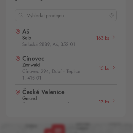
Aš
Selb
163 ks
Selbská 2889, Aš,
352 01
Cínovec
Zinnwald
15 ks
Cínovec 294, Dubí - Teplice
1,
415 01
České Velenice
Gmünd
13 ks
České Velenice 670, České
Velenice,
378 10
Dolní Dvořiště
Wullowitz