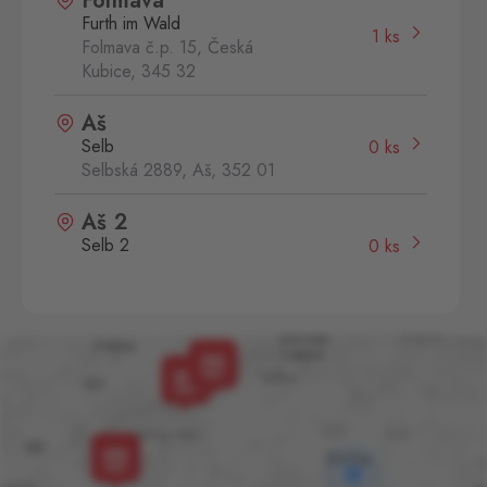
Folmava
Furth im Wald
1 ks
Folmava č.p. 15, Česká
Kubice,
345 32
Aš
Selb
0 ks
Selbská 2889, Aš,
352 01
Aš 2
Selb 2
0 ks
Selbská 2723, Aš,
352 01
Broumov
Mähring
0 ks
Stará rota 115, Broumov,
348 15
Cínovec
Zinnwald
0 ks