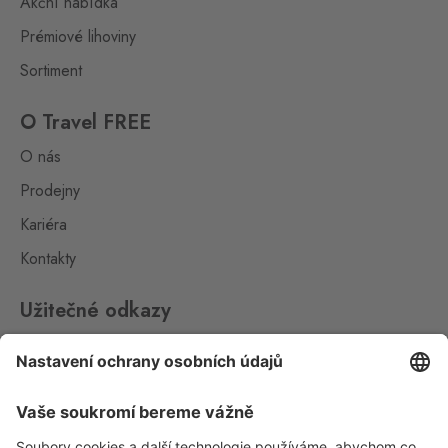
Akční nabídka
Kraslice
Prémiové lihoviny
Klingenthal
0 ks
Hraničná 11, Kraslice,
Sortiment
358 01
O Travel FREE
Loučná pod
O nás
Klínovcem
Oberwiesenthal
0 ks
Prodejny
Loučná 198, Loučná pod
Kariéra
Klínovcem - Vejprty,
431 91
Kontakty
Petrovice
Bahratal
0 ks
Užitečné odkazy
Petrovice 578, Petrovice,
403 37
Impressum
Whistleblowing
Petrovice Fashion
Store
Ochrana osobních údajů
Bahratal
0 ks