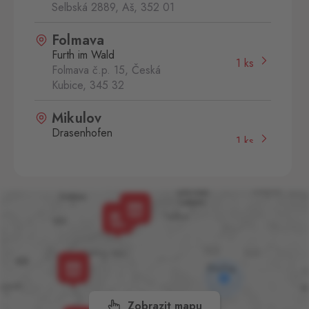
Selbská 2889, Aš,
352 01
Folmava
Furth im Wald
1 ks
Folmava č.p. 15, Česká
Kubice,
345 32
Mikulov
Drasenhofen
1 ks
28. října 1841/1b, Mikulov,
692 01
Svatý Kříž 1
Waldsassen 1
1 ks
Svatý Kříž 363, Cheb - Háje,
350 02
Aš 2
Selb 2
0 ks
Selbská 2723, Aš,
352 01
Zobrazit mapu