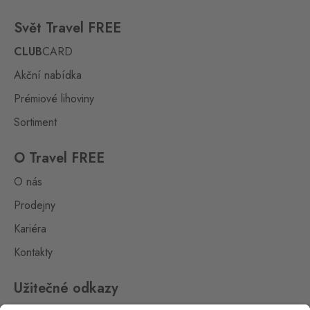
Kraslice
Svět Travel FREE
Klingenthal
0 ks
Hraničná 11, Kraslice,
CLUB
CARD
358 01
Akční nabídka
Loučná pod
Prémiové lihoviny
Klínovcem
Oberwiesenthal
0 ks
Sortiment
Loučná 198, Loučná pod
Klínovcem - Vejprty,
431 91
O Travel FREE
O nás
Petrovice
Bahratal
Prodejny
0 ks
Petrovice 578, Petrovice,
Kariéra
403 37
Kontakty
Petrovice Fashion
Store
Užitečné odkazy
Bahratal
0 ks
Petrovice 578, Petrovice,