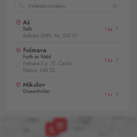
Aš
Selb
1 ks
Selbská 2889, Aš,
352 01
Folmava
Furth im Wald
1 ks
Folmava č.p. 15, Česká
Kubice,
345 32
Mikulov
Drasenhofen
1 ks
28. října 1841/1b, Mikulov,
692 01
Aš 2
Selb 2
0 ks
Selbská 2723, Aš,
352 01