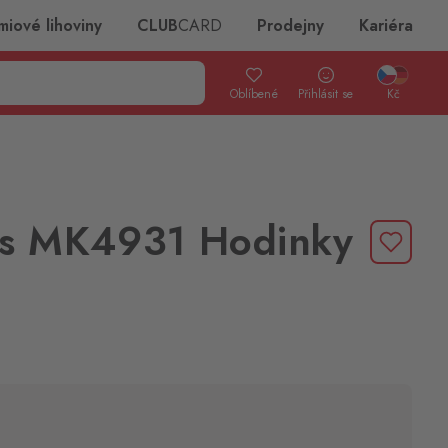
miové lihoviny
CLUB
CARD
Prodejny
Kariéra
Oblíbené
Přihlásit se
Kč
rs MK4931 Hodinky