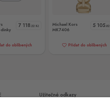
0 ks
chael Kors MK7406
Michael Kors MK7329
rs
Michael Kors
7 118
5 105
.22
Kč
.8
dinky
MK7406
0 ks
dat do oblíbených
Přidat do oblíbených
0 ks
0 ks
E
Užitečné odkazy
0 ks
Impressum