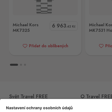
Hevlín
Laa an der Thaya
Hevlín 459, Hevlín,
671 69
Michael Kors MK7531 Hodinky
Mi
Michael Kors
Michael Ko
6 963
Hřensko
.42
Kč
MK7325
MK7531 Ho
Schmilka
Hřensko 87, Hřensko,
407 17
Přidat do oblíbených
Při
Kraslice
Klingenthal
Hraničná 11, Kraslice,
358 01
Loučná pod Klínovcem
Oberwiesenthal
Loučná 198, Loučná pod Klínovcem -
Vejprty,
431 91
Svět Travel FREE
O Travel FRE
Petrovice
Bahratal
CLUB
CARD
O nás
Petrovice 578, Petrovice,
403 37