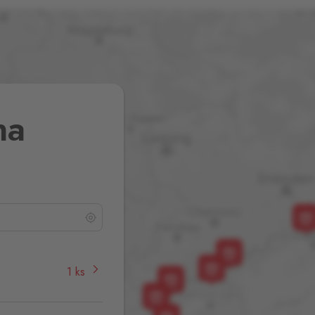
na
1 ks