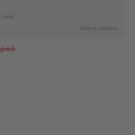
í cena)
Strojově přeloženo
jnách