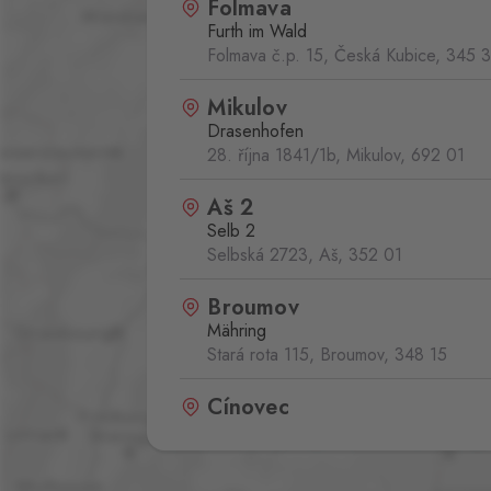
Folmava
Furth im Wald
Folmava č.p. 15, Česká Kubice,
345 
Mikulov
Drasenhofen
28. října 1841/1b, Mikulov,
692 01
Aš 2
Selb 2
Selbská 2723, Aš,
352 01
Broumov
Mähring
Stará rota 115, Broumov,
348 15
Cínovec
Zinnwald
Cínovec 294, Dubí - Teplice 1,
415 0