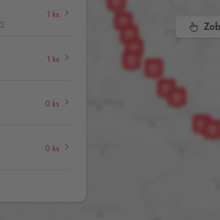
1 ks
32
Zob
1 ks
0 ks
0 ks
0 ks
1