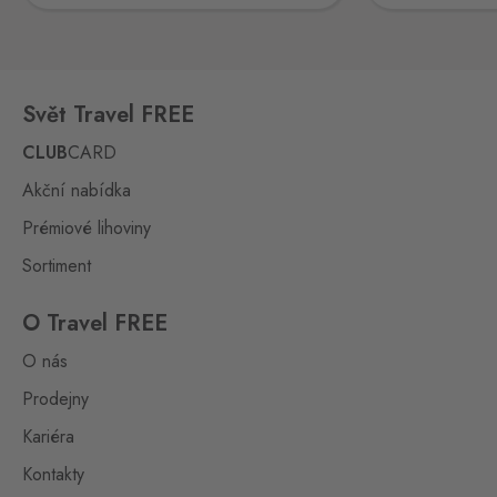
0 ks
Hřensko 87, Hřensko,
407 17
Kraslice
Svět Travel FREE
Klingenthal
0 ks
Hraničná 11, Kraslice,
CLUB
CARD
358 01
Akční nabídka
Loučná pod
Prémiové lihoviny
Klínovcem
Oberwiesenthal
0 ks
Sortiment
Loučná 198, Loučná pod
Klínovcem - Vejprty,
431 91
O Travel FREE
O nás
Mikulov
Drasenhofen
Prodejny
0 ks
28. října 1841/1b, Mikulov,
Kariéra
692 01
Kontakty
Petrovice