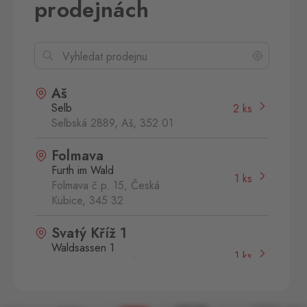
prodejnách
Aš
Selb
2 ks
Selbská 2889, Aš,
352 01
Folmava
Furth im Wald
1 ks
Folmava č.p. 15, Česká
Kubice,
345 32
Svatý Kříž 1
Waldsassen 1
1 ks
Svatý Kříž 363, Cheb - Háje,
350 02