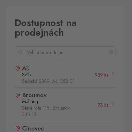
Dostupnost na
prodejnách
Aš
Selb
939 ks
Selbská 2889, Aš,
352 01
Broumov
Mähring
93 ks
Stará rota 115, Broumov,
348 15
Cínovec