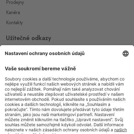
Prodejny
195 ks
Hraniční přechod Strážný 13,
Kariéra
Strážný,
384 43
Kontakty
Svatý Kříž 1
Waldsassen 1
176 ks
Užitečné odkazy
Svatý Kříž 363, Cheb - Háje,
350 02
Impressum
Whistleblowing
Svatý Kříž 2
Waldsassen 2
Ochrana osobních údajů
29 ks
Svatý Kříž 261, Cheb - Háje,
350 02
Aplikace Travel FREE ke stažení
Vejprty
Bärenstein
157 ks
Potoční ulice 1303, Vejprty,
431 91
Sledujte nás na sociálních sitích
Železná