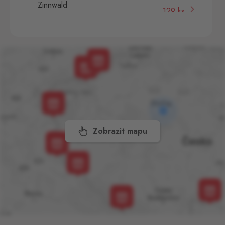
Zinnwald
129 ks
Cínovec 294, Dubí - Teplice
1,
415 01
Folmava
Furth im Wald
520 ks
Folmava č.p. 15, Česká
Kubice,
345 32
Hevlín
Laa an der Thaya
18 ks
Hevlín 459, Hevlín,
671 69
Zobrazit mapu
Hřensko
Schmilka
170 ks
Hřensko 87, Hřensko,
407 17
Kraslice
Klingenthal