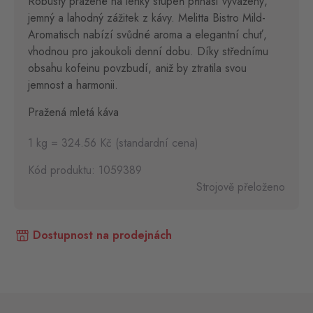
Robusty pražené na lehký stupeň přináší vyvážený,
jemný a lahodný zážitek z kávy. Melitta Bistro Mild-
Aromatisch nabízí svůdné aroma a elegantní chuť,
vhodnou pro jakoukoli denní dobu. Díky střednímu
obsahu kofeinu povzbudí, aniž by ztratila svou
jemnost a harmonii.
Pražená mletá káva
1 kg = 324.56 Kč (standardní cena)
Kód produktu: 1059389
Strojově přeloženo
Dostupnost na prodejnách