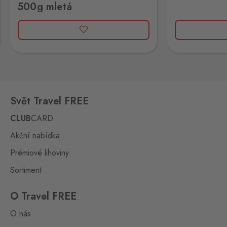
500g mletá
Johanngeorgenstadt
135 ks
Potůčky 155, Potůčky,
362 35
Rozvadov 1
Waidhaus 1
93 ks
Hraniční přechod Rozvadov,
Rozvadov,
348 07
Svět Travel FREE
Rozvadov 2
CLUB
CARD
Waidhaus 2
75 ks
Střeble 21, Rozvadov,
Akční nabídka
348 07
Prémiové lihoviny
Rožany
Sortiment
Sohland
691 ks
Rožany 150, Šluknov,
407 77
O Travel FREE
O nás
Strážný
Philippsreut