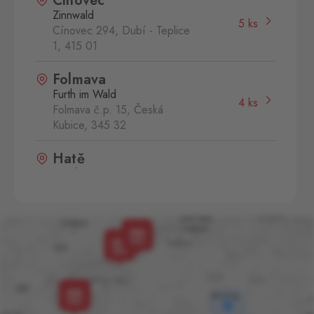
Cínovec
Zinnwald
5 ks
Cínovec 294, Dubí - Teplice
1,
415 01
Folmava
Furth im Wald
4 ks
Folmava č.p. 15, Česká
Kubice,
345 32
Hatě
Kleinhaugsdorf
2 ks
Chvalovice-Hatě 196,
Chvalovice-Znojmo,
669 02
Kraslice
Klingenthal
10 ks
Hraničná 11, Kraslice,
358 01