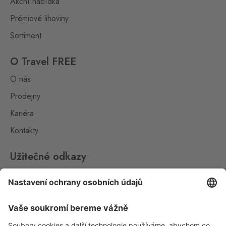
Akční nabídka
Loučná pod
Prémiové lihoviny
Klínovcem
Oberwiesenthal
0 ks
Sortiment
Loučná 198, Loučná pod
Klínovcem - Vejprty,
431 91
O Travel FREE
O nás
Petrovice
Bahratal
Prodejny
0 ks
Petrovice 578, Petrovice,
Kariéra
403 37
Kontakty
Petrovice Fashion
Store
Užitečné odkazy
Bahratal
0 ks
Petrovice 578, Petrovice,
Impressum
403 37
Whistleblowing
Pomezí
Ochrana osobních údajů
Schirnding
0 ks