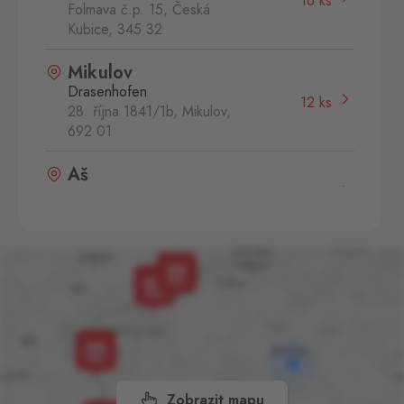
16 ks
Folmava č.p. 15, Česká
Kubice,
345 32
Mikulov
Drasenhofen
12 ks
28. října 1841/1b, Mikulov,
692 01
Aš
Selb
0 ks
Selbská 2889, Aš,
352 01
Aš 2
Selb 2
0 ks
Selbská 2723, Aš,
352 01
Broumov
Mähring
0 ks
Stará rota 115, Broumov,
348 15
Zobrazit mapu